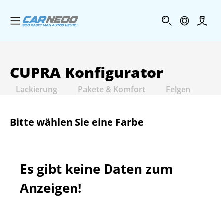
Menü öffnen
Profi
CUPRA
Konfigurator
Lackierung
Pakete & Komfort
Felgen
In
Bitte wählen Sie eine Farbe
Es gibt keine Daten zum
Anzeigen!