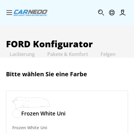
Menü öffnen
Profi
FORD
Konfigurator
Lackierung
Pakete & Komfort
Felgen
In
Bitte wählen Sie eine Farbe
Frozen White Uni
Frozen White Uni