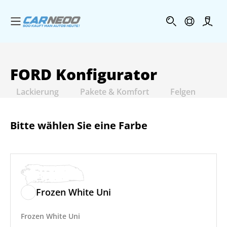
Menü öffnen
Profi
FORD
Konfigurator
Lackierung
Pakete & Komfort
Felgen
In
Bitte wählen Sie eine Farbe
Frozen White Uni
Frozen White Uni