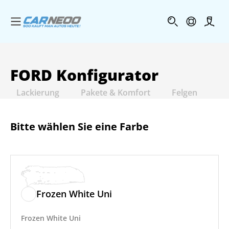
Menü öffnen
Profi
FORD
Konfigurator
Lackierung
Pakete & Komfort
Felgen
In
Bitte wählen Sie eine Farbe
Frozen White Uni
Frozen White Uni