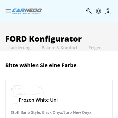
Menü öffnen
Profi
FORD
Konfigurator
Lackierung
Pakete & Komfort
Felgen
In
Bitte wählen Sie eine Farbe
Frozen White Uni
Stoff Barlo Style, Black Onyx/Euro New Onyx