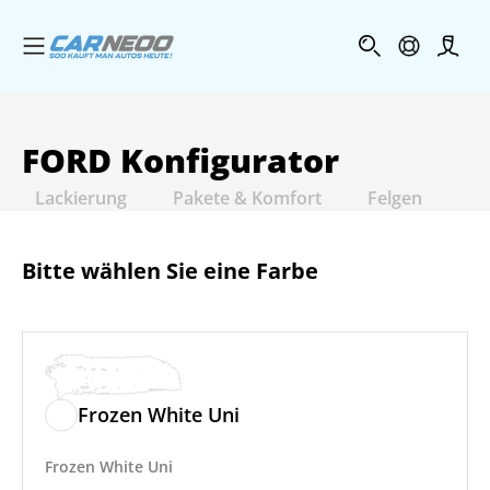
Menü öffnen
Profi
FORD
Konfigurator
Lackierung
Pakete & Komfort
Felgen
In
Bitte wählen Sie eine Farbe
Frozen White Uni
Frozen White Uni