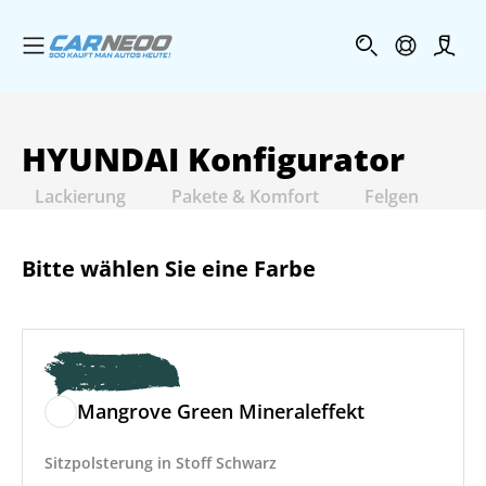
Menü öffnen
Profi
HYUNDAI
Konfigurator
Lackierung
Pakete & Komfort
Felgen
In
Bitte wählen Sie eine Farbe
Mangrove Green Mineraleffekt
Sitzpolsterung in Stoff Schwarz