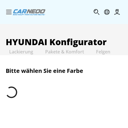
Menü öffnen
Profi
HYUNDAI
Konfigurator
Lackierung
Pakete & Komfort
Felgen
In
Bitte wählen Sie eine Farbe