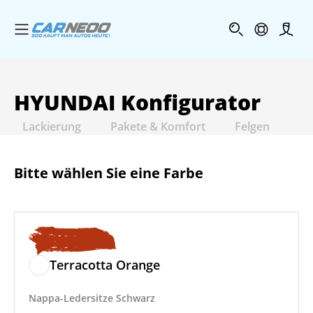
Menü öffnen
Profi
HYUNDAI
Konfigurator
Lackierung
Pakete & Komfort
Felgen
In
Bitte wählen Sie eine Farbe
Terracotta Orange
Nappa-Ledersitze Schwarz