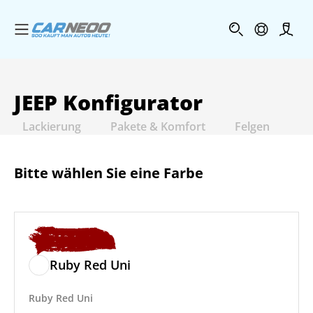
Menü öffnen
Profi
JEEP
Konfigurator
Lackierung
Pakete & Komfort
Felgen
In
Bitte wählen Sie eine Farbe
Ruby Red Uni
Ruby Red Uni