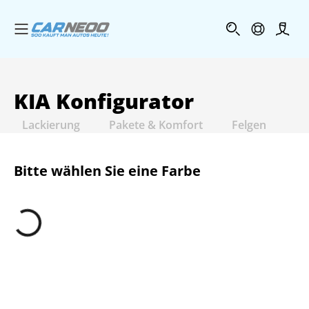
Menü öffnen
Profi
KIA
Konfigurator
Lackierung
Pakete & Komfort
Felgen
In
Bitte wählen Sie eine Farbe