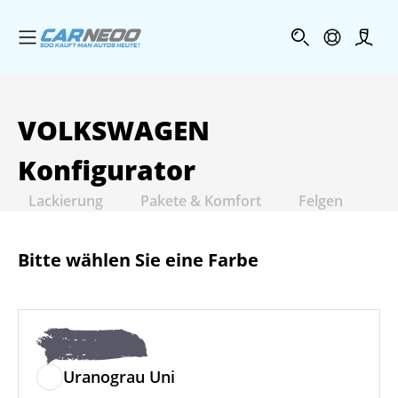
Menü öffnen
Profi
VOLKSWAGEN
Konfigurator
Lackierung
Pakete & Komfort
Felgen
In
Bitte wählen Sie eine Farbe
Uranograu Uni