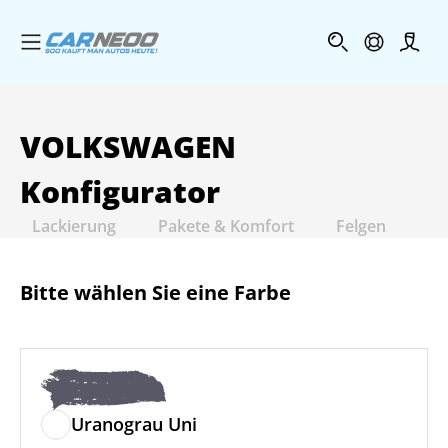
Menü öffnen
Profi
VOLKSWAGEN
Konfigurator
Lackierung
Pakete & Komfort
Felgen
In
Bitte wählen Sie eine Farbe
Uranograu Uni