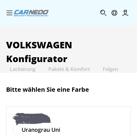
Menü öffnen
Profi
VOLKSWAGEN
Konfigurator
Lackierung
Pakete & Komfort
Felgen
In
Bitte wählen Sie eine Farbe
Uranograu Uni