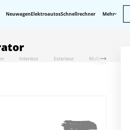
Neuwagen
Elektroautos
Schnellrechner
Mehr
rator
en
Interieur
Exterieur
Multimedia