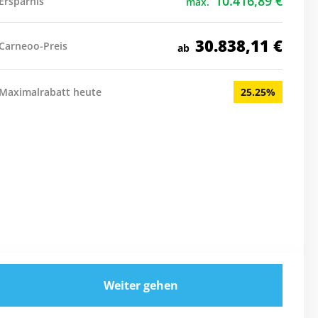
10.416,89
€
Ersparnis
max.
30.838,11
€
Carneoo-Preis
ab
Maximalrabatt heute
25.25%
Weiter gehen