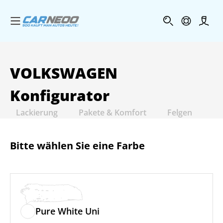
Menü öffnen
Profi
VOLKSWAGEN
Konfigurator
Lackierung
Pakete & Komfort
Felgen
In
Bitte wählen Sie eine Farbe
Pure White Uni