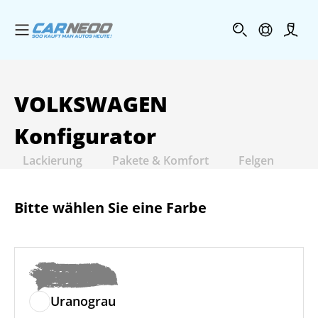
Menü öffnen
Profi
VOLKSWAGEN
Konfigurator
Lackierung
Pakete & Komfort
Felgen
In
Bitte wählen Sie eine Farbe
Uranograu