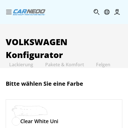
Menü öffnen
Profi
VOLKSWAGEN
Konfigurator
Lackierung
Pakete & Komfort
Felgen
In
Bitte wählen Sie eine Farbe
Clear White Uni