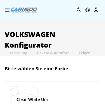
Menü öffnen
Profi
VOLKSWAGEN
Konfigurator
Lackierung
Pakete & Komfort
Felgen
In
Bitte wählen Sie eine Farbe
Clear White Uni