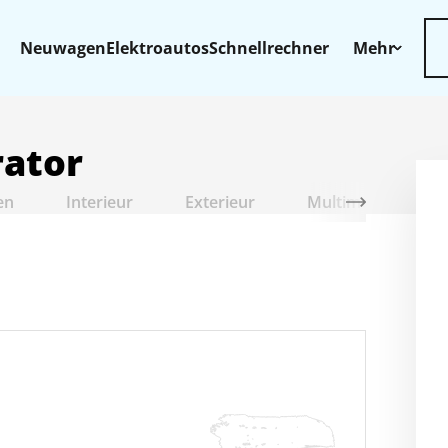
Neuwagen
Elektroautos
Schnellrechner
Mehr
rator
en
Interieur
Exterieur
Multimedia