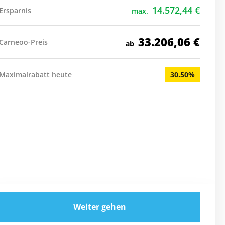
14.572,44
€
Ersparnis
max.
33.206,06
€
Carneoo-Preis
ab
Maximalrabatt heute
30.50%
Weiter gehen