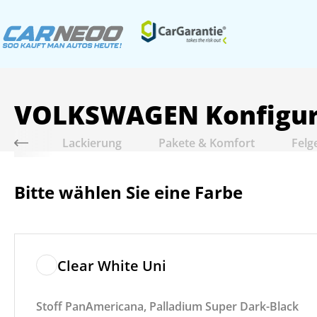
VOLKSWAGEN
Konfigu
riebe
Lackierung
Pakete & Komfort
Felg
Bitte wählen Sie eine Farbe
Clear White Uni
Stoff PanAmericana, Palladium Super Dark-Black