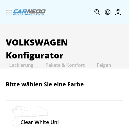
Menü öffnen
Profi
VOLKSWAGEN
Konfigurator
Lackierung
Pakete & Komfort
Felgen
In
Bitte wählen Sie eine Farbe
Clear White Uni