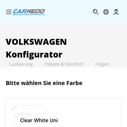
Menü öffnen
Profi
VOLKSWAGEN
Konfigurator
Lackierung
Pakete & Komfort
Felgen
In
Bitte wählen Sie eine Farbe
Clear White Uni