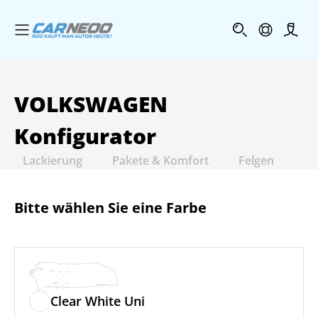
Menü öffnen
Profi
VOLKSWAGEN
Konfigurator
Lackierung
Pakete & Komfort
Felgen
In
Bitte wählen Sie eine Farbe
Clear White Uni