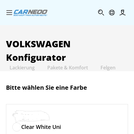
Menü öffnen
Profi
VOLKSWAGEN
Konfigurator
Lackierung
Pakete & Komfort
Felgen
In
Bitte wählen Sie eine Farbe
Clear White Uni