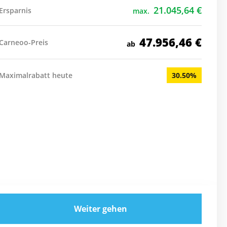
21.045,64
€
Ersparnis
max.
47.956,46
€
Carneoo-Preis
ab
Maximalrabatt heute
30.50%
Weiter gehen