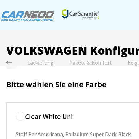
VOLKSWAGEN
Konfigu
riebe
Lackierung
Pakete & Komfort
Felg
Bitte wählen Sie eine Farbe
Clear White Uni
Stoff PanAmericana, Palladium Super Dark-Black