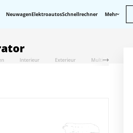
Neuwagen
Elektroautos
Schnellrechner
Mehr
rator
en
Interieur
Exterieur
Multimedia