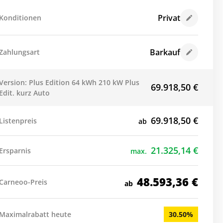
Privat
Konditionen
Barkauf
Zahlungsart
Version: Plus Edition 64 kWh 210 kW Plus
69.918,50
€
Edit. kurz Auto
69.918,50
€
Listenpreis
ab
21.325,14
€
Ersparnis
max.
48.593,36
€
Carneoo-Preis
ab
Maximalrabatt heute
30.50%