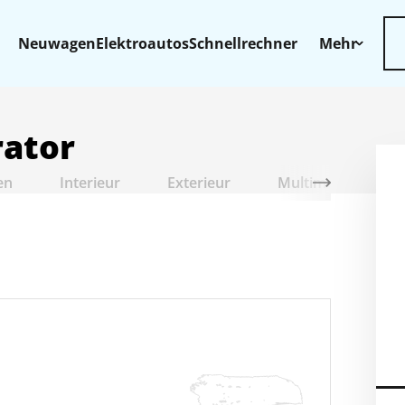
Neuwagen
Elektroautos
Schnellrechner
Mehr
rator
en
Interieur
Exterieur
Multimedia