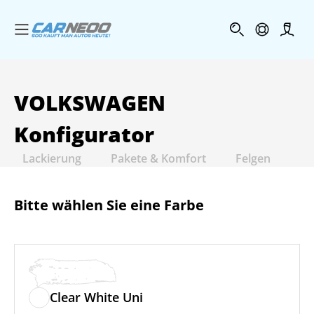
Menü öffnen
Profi
VOLKSWAGEN
Konfigurator
Lackierung
Pakete & Komfort
Felgen
In
Bitte wählen Sie eine Farbe
Clear White Uni