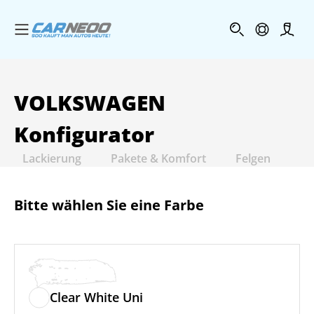
Menü öffnen
Profi
VOLKSWAGEN
Konfigurator
Lackierung
Pakete & Komfort
Felgen
In
Bitte wählen Sie eine Farbe
Clear White Uni