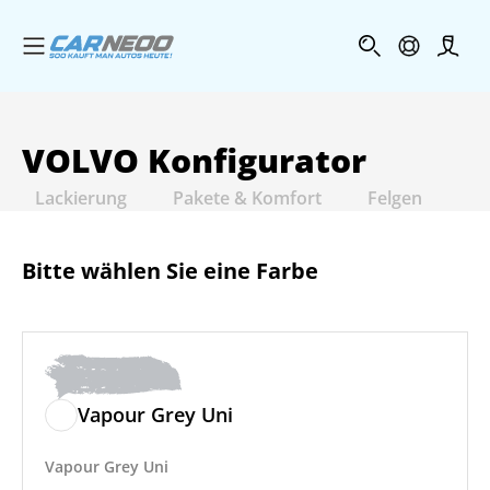
Menü öffnen
Profi
VOLVO
Konfigurator
Lackierung
Pakete & Komfort
Felgen
In
Bitte wählen Sie eine Farbe
Vapour Grey Uni
Vapour Grey Uni