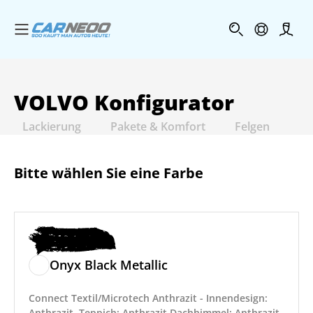
Menü öffnen
Profi
VOLVO
Konfigurator
Lackierung
Pakete & Komfort
Felgen
In
Bitte wählen Sie eine Farbe
Onyx Black Metallic
Connect Textil/Microtech Anthrazit - Innendesign:
Anthrazit, Teppich: Anthrazit,Dachhimmel: Anthrazit