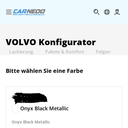
Menü öffnen
Profi
VOLVO
Konfigurator
Lackierung
Pakete & Komfort
Felgen
In
Bitte wählen Sie eine Farbe
Onyx Black Metallic
Onyx Black Metallic