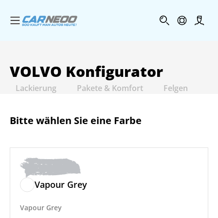
Menü öffnen
Profi
VOLVO
Konfigurator
Lackierung
Pakete & Komfort
Felgen
In
Bitte wählen Sie eine Farbe
Vapour Grey
Vapour Grey