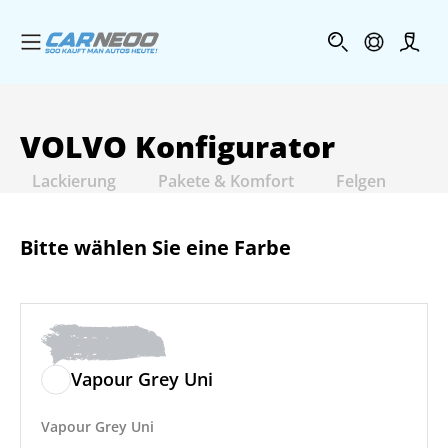
Menü öffnen
Profi
VOLVO
Konfigurator
Lackierung
Pakete & Komfort
Felgen
In
Bitte wählen Sie eine Farbe
Vapour Grey Uni
Vapour Grey Uni