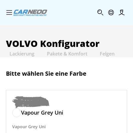
Menü öffnen
Profi
VOLVO
Konfigurator
Lackierung
Pakete & Komfort
Felgen
In
Bitte wählen Sie eine Farbe
Vapour Grey Uni
Vapour Grey Uni