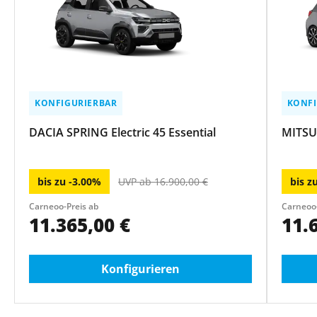
KONFIGURIERBAR
KONFI
DACIA SPRING Electric 45 Essential
MITSU
bis zu
-
3.00
%
UVP ab
16.900,00
€
bis z
Carneoo-Preis ab
Carneoo-
11.365,00
€
11.
Konfigurieren