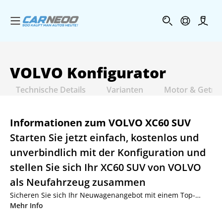
Menü öffnen
Profi
VOLVO
Konfigurator
Technische Details
Varianten
Motor & Getri
Informationen zum VOLVO XC60 SUV
Starten Sie jetzt einfach, kostenlos und
unverbindlich mit der Konfiguration und
stellen Sie sich Ihr XC60 SUV von VOLVO
als Neufahrzeug zusammen
Sicheren Sie sich Ihr Neuwagenangebot mit einem Top-
Rabatt von bis zu 27.5% oder einer günstigen Rate – egal für
Mehr Info
welche Zahlungsart Sie sich entscheiden