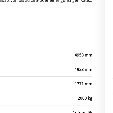
batt von bis zu 28% oder einer günstigen Rate –
4953 mm
1923 mm
1771 mm
2080 kg
Automatik