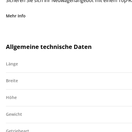
Sicheren Sie sich Ihr Neuwagenangebot mit einem Top-Ra
egal für welche Zahlungsart Sie sich entscheiden
Mehr Info
Allgemeine technische Daten
Länge
Breite
Höhe
Gewicht
Getriebeart