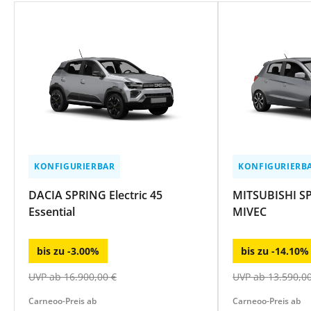
KONFIGURIERBAR
KONFIGURIERB
DACIA SPRING Electric 45
MITSUBISHI SP
Essential
MIVEC
bis zu
-
3.00
%
bis zu
-
14.10
%
UVP ab
16.900,00
€
UVP ab
13.590,0
Carneoo-Preis ab
Carneoo-Preis ab