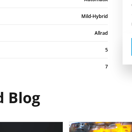
Mild-Hybrid
Allrad
5
7
 Blog