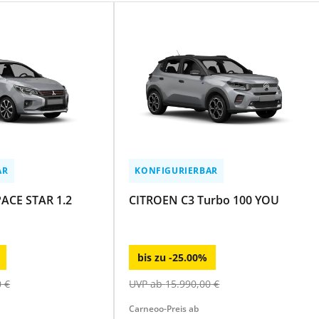
AR
KONFIGURIERBAR
ACE STAR 1.2
CITROEN C3 Turbo 100 YOU
bis zu
-
25.00
%
0
€
UVP ab
15.990,00
€
Carneoo-Preis ab