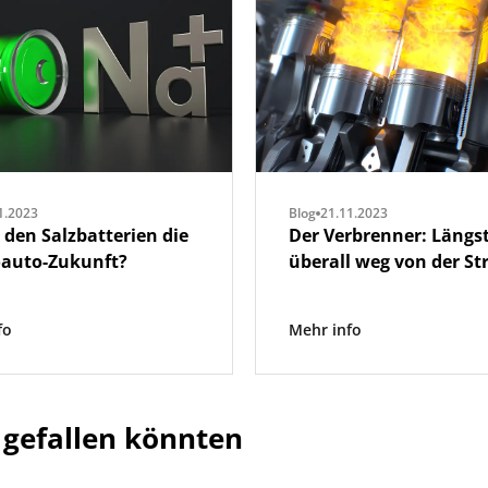
1.2023
Blog
21.11.2023
 den Salzbatterien die
Der Verbrenner: Längst
oauto-Zukunft?
überall weg von der St
fo
Mehr info
gefallen könnten