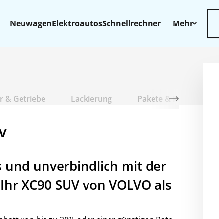
Neuwagen
Elektroautos
Schnellrechner
Mehr
r & Getriebe
Lackierung
Pakete & Komfort
UV
os und unverbindlich mit der
h Ihr XC90 SUV von VOLVO als